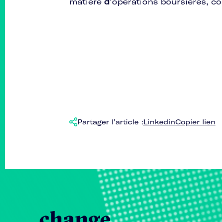
matière
d’
opérations boursières, c
Partager l’article :
Linkedin
Copier lien