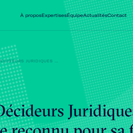
À propos
Expertises
Équipe
Actualités
Contact
CIDEURS JURIDIQUES ...
écideurs Juridique
e reconnu pour sa f