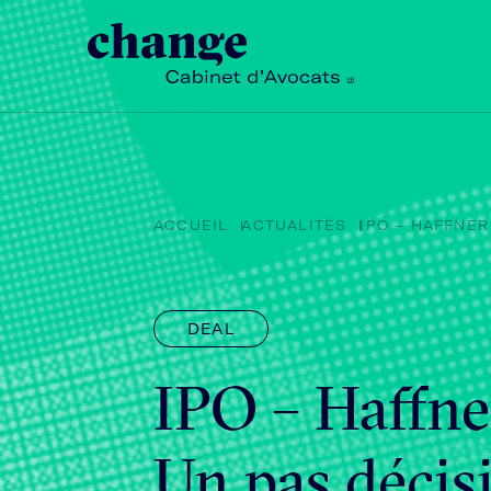
ACCUEIL
ACTUALITÉS
IPO – HAFFNER 
DEAL
IPO – Haffne
Un pas décisi