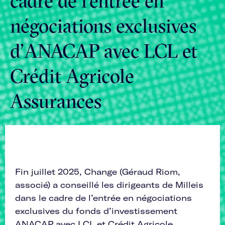
cadre de l’entrée en
négociations exclusives
FR
EN
d’ANACAP avec LCL et
Crédit Agricole
Assurances
Fin juillet 2025, Change (Géraud Riom,
associé) a conseillé les dirigeants de Milleis
dans le cadre de l’entrée en négociations
exclusives du fonds d’investissement
ANACAP avec LCL et Crédit Agricole